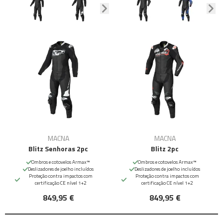
MACNA
MACNA
Blitz Senhoras 2pc
Blitz 2pc
Ombros e cotovelos Armax™
Ombros e cotovelos Armax™
Deslizadores de joelho incluídos
Deslizadores de joelho incluídos
Proteção contra impactos com
Proteção contra impactos com
certificação CE nível 1+2
certificação CE nível 1+2
849,95 €
849,95 €