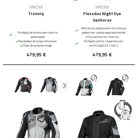
MACNA
MACNA
Tronniq
Flexodus Night Eye
Senhoras
Membrana destacável e forro (e que
Proteção de ombro sem costura
podem ser usados separadamente)
patenteada
Conversível em mochila
Aquecedor de corpo removível
Proteção contra impactos com
Zíper de conexão longo
certificação CE nível 2
479,95 €
479,95 €