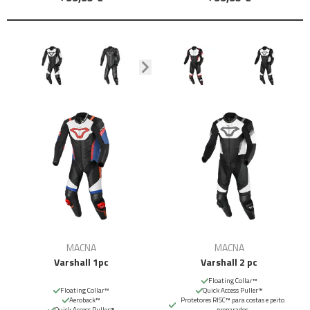
MACNA
MACNA
Varshall 1pc
Varshall 2 pc
Floating Collar™
Floating Collar™
Quick Access Puller™
Aeroback™
Protetores RISC™ para costas e peito
Quick Access Puller™
preparados