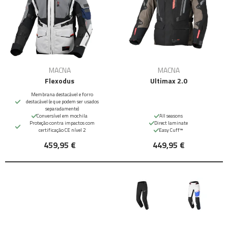
MACNA
MACNA
Flexodus
Ultimax 2.0
Membrana destacável e forro
destacável (e que podem ser usados
separadamente)
Conversível em mochila
All seasons
Proteção contra impactos com
Direct laminate
certificação CE nível 2
Easy Cuff™
459,95 €
449,95 €