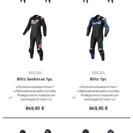
MACNA
MACNA
Blitz Senhoras 1pc
Blitz 1pc
Ombros e cotovelos Armax™
Ombros e cotovelos Armax™
Deslizadores de joelho incluídos
Deslizadores de joelho incluídos
Proteção contra impactos com
Proteção contra impactos com
certificação CE nível 1+2
certificação CE nível 1+2
849,95 €
849,95 €