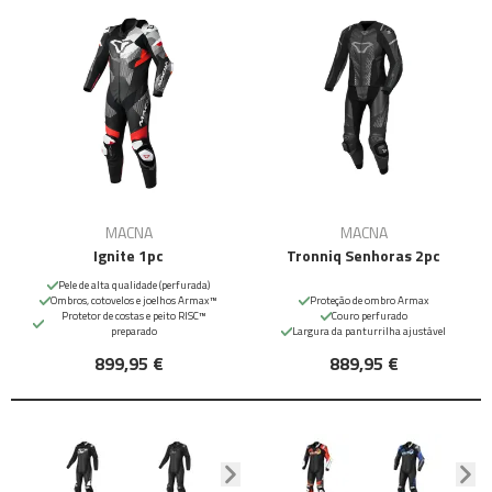
MACNA
MACNA
Ignite 1pc
Tronniq Senhoras 2pc
Pele de alta qualidade (perfurada)
Ombros, cotovelos e joelhos Armax™
Proteção de ombro Armax
Protetor de costas e peito RISC™
Couro perfurado
preparado
Largura da panturrilha ajustável
899,95 €
889,95 €