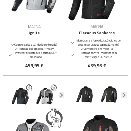
MACNA
MACNA
Ignite
Flexodus Senhoras
Membrana e forro destacáveis (e que
Couro de alta qualidade (perfurado)
podem ser usados separadamente)
Proteção dos ombros Armax™
Conversível em mochila
Protetor de costas e de peito RISC™
Proteção contra impactos com
preparado
certificação CE nível 2
459,95 €
459,95 €