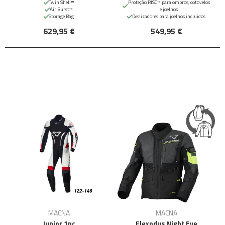
Twin Shell™
Proteção RISC™ para ombros, cotovelos
Air Burst™
e joelhos
Storage Bag
Deslizadores para joelhos incluídos
629,95 €
549,95 €
MACNA
MACNA
Junior 1pc
Flexodus Night Eye