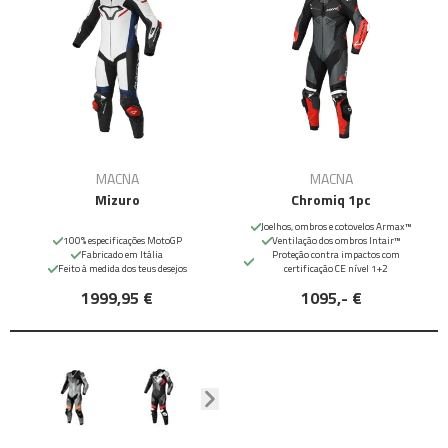
MACNA
MACNA
Mizuro
Chromiq 1pc
Joelhos, ombros e cotovelos Armax™
100% especificações MotoGP
Ventilação dos ombros Intair™
Fabricado em Itália
Proteção contra impactos com
Feito à medida dos teus desejos
certificação CE nível 1+2
1999,95 €
1095,- €