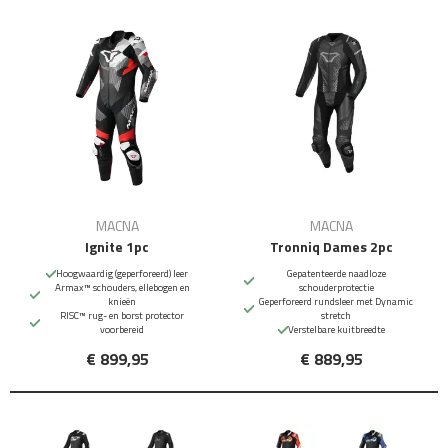
MACNA
MACNA
Ignite 1pc
Tronniq Dames 2pc
Hoogwaardig (geperforeerd) leer
Gepatenteerde naadloze
Armax™ schouders, ellebogen en
schouderprotectie
knieën
Geperforeerd rundsleer met Dynamic
RISC™ rug- en borst protector
stretch
voorbereid
Verstelbare kuitbreedte
€ 899,95
€ 889,95