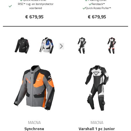
RISC™ rug- en borstprotector
Aeroback™
voorbereid
Quick Access Puller™
€ 679,95
€ 679,95
MACNA
MACNA
Synchrone
Varshall 1 pc Junior