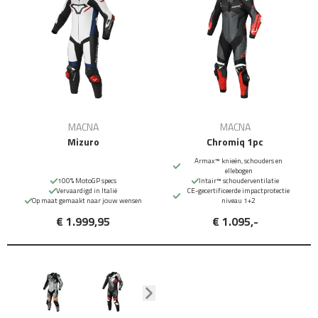
MACNA
MACNA
Mizuro
Chromiq 1pc
Armax™ knieën, schouders en
ellebogen
100% MotoGP specs
Intair™ schouderventilatie
Vervaardigd in Italië
CE-gecertificeerde impactprotectie
Op maat gemaakt naar jouw wensen
niveau 1+2
€ 1.999,95
€ 1.095,-