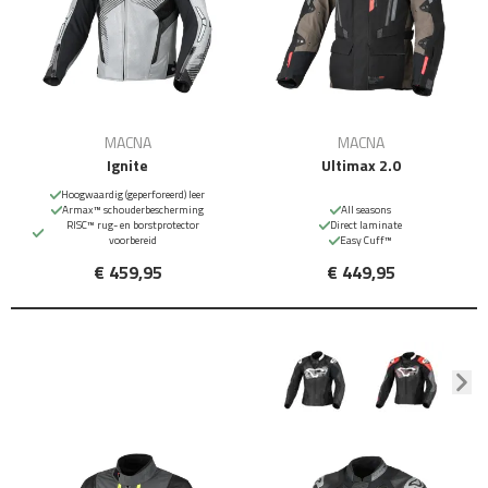
MACNA
MACNA
Ignite
Ultimax 2.0
Hoogwaardig (geperforeerd) leer
Armax™ schouderbescherming
All seasons
RISC™ rug- en borstprotector
Direct laminate
voorbereid
Easy Cuff™
€ 459,95
€ 449,95