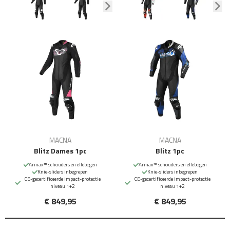
MACNA
MACNA
Blitz Dames 1pc
Blitz 1pc
Armax™ schouders en ellebogen
Armax™ schouders en ellebogen
Knie-sliders inbegrepen
Knie-sliders inbegrepen
CE-gecertificeerde impact-protectie
CE-gecertificeerde impact-protectie
niveau 1+2
niveau 1+2
€ 849,95
€ 849,95