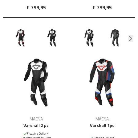
€ 799,95
€ 799,95
MACNA
MACNA
Varshall 2 pc
Varshall 1pc
Floating Collar™
Quick Access Puller™
Floating Collar™