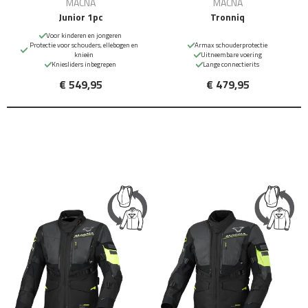
MACNA
MACNA
Junior 1pc
Tronniq
Voor kinderen en jongeren
Protectie voor schouders, ellebogen en
Armax schouderprotectie
knieën
Uitneembare voering
Kniesliders inbegrepen
Lange connectierits
€ 549,95
€ 479,95