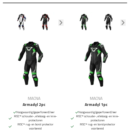
MACNA
MACNA
Armadyl 2pc
Armadyl 1pc
Hoogwaardig (geperforeerd) leer
Hoogwaardig (geperforeerd) leer
RISC™ schouder-, elleboog- en knie-
RISC™ schouder-, elleboog- en knie-
protectoren
protectoren
RISC™ rug- en borst protector
RISC™ rug- en borstprotector
voorbereid
voorbereid