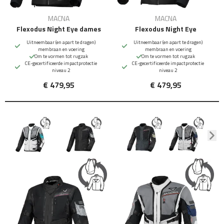
MACNA
MACNA
Flexodus Night Eye dames
Flexodus Night Eye
Uitneembaar (en apart te dragen)
Uitneembaar (en apart te dragen)
membraan en voering
membraan en voering
Om te vormen tot rugzak
Om te vormen tot rugzak
CE-gecertificeerde impactprotectie
CE-gecertificeerde impactprotectie
niveau 2
niveau 2
€ 479,95
€ 479,95