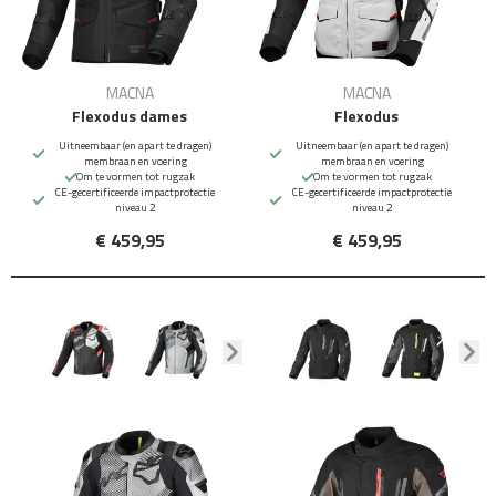
MACNA
MACNA
Flexodus dames
Flexodus
Uitneembaar (en apart te dragen)
Uitneembaar (en apart te dragen)
membraan en voering
membraan en voering
Om te vormen tot rugzak
Om te vormen tot rugzak
CE-gecertificeerde impactprotectie
CE-gecertificeerde impactprotectie
niveau 2
niveau 2
€ 459,95
€ 459,95