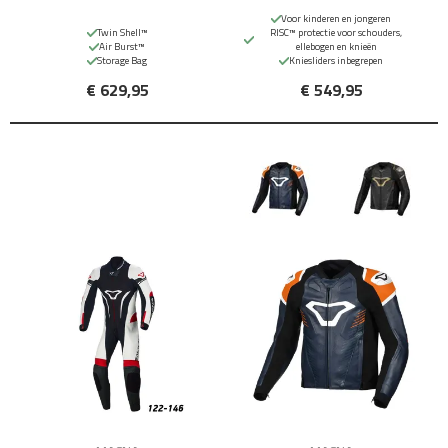
Voor kinderen en jongeren
Twin Shell™
RISC™ protectie voor schouders,
Air Burst™
ellebogen en knieën
Storage Bag
Kniesliders inbegrepen
€ 629,95
€ 549,95