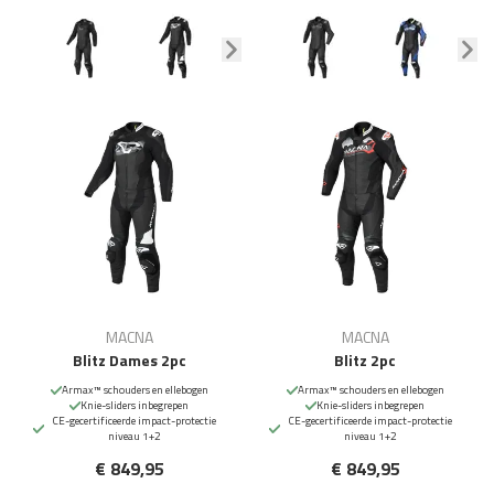
MACNA
MACNA
Blitz Dames 2pc
Blitz 2pc
Armax™ schouders en ellebogen
Armax™ schouders en ellebogen
Knie-sliders inbegrepen
Knie-sliders inbegrepen
CE-gecertificeerde impact-protectie
CE-gecertificeerde impact-protectie
niveau 1+2
niveau 1+2
€ 849,95
€ 849,95