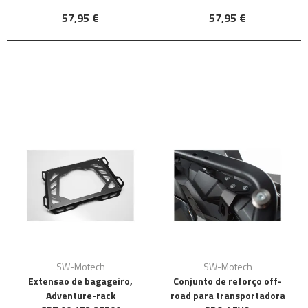
57,95 €
57,95 €
SW-Motech
SW-Motech
Extensao de bagageiro,
Conjunto de reforço off-
Adventure-rack
road para transportadora