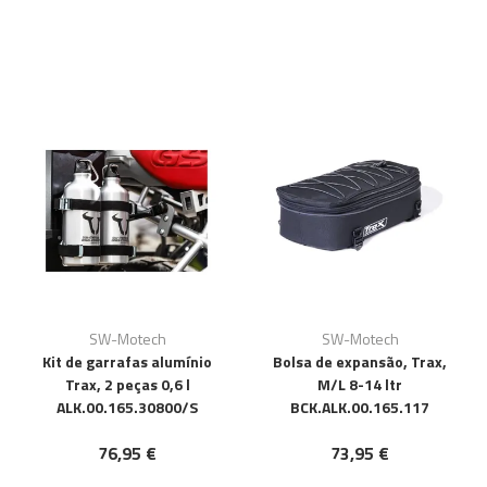
SW-Motech
SW-Motech
Kit de garrafas alumínio
Bolsa de expansão, Trax,
Trax, 2 peças 0,6 l
M/L 8-14 ltr
ALK.00.165.30800/S
BCK.ALK.00.165.117
76,95 €
73,95 €