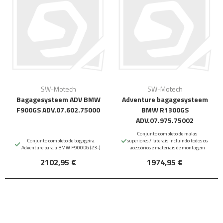
SW-Motech
SW-Motech
Bagagesysteem ADV BMW
Adventure bagagesysteem
F900GS ADV.07.602.75000
BMW R1300GS
ADV.07.975.75002
Conjunto completo de malas
Conjunto completo de bagageira
superiores / laterais incluindo todos os
Adventure para a BMW F900DG (23-)
acessórios e materiais de montagem
2102,95 €
1974,95 €