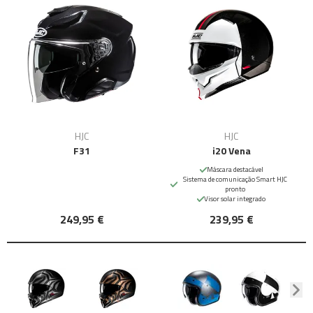
HJC
HJC
F31
i20 Vena
Máscara destacável
Sistema de comunicação Smart HJC
pronto
Visor solar integrado
249,95 €
239,95 €