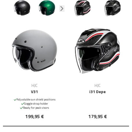
HJC
HJC
V31
i31 Depe
Adjustable sun shield positions
Goggle strap holder
Ready for peak visors
199,95 €
179,95 €