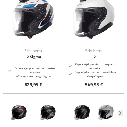
Schuberth
Schuberth
J2 Sigma
J2
Capacete jet premium com queixo
Capacete jet premium com queixo
removível
removível
Disponível em várias cores sólidas e
Concebido no design Sigma
design Sigma
629,95 €
549,95 €