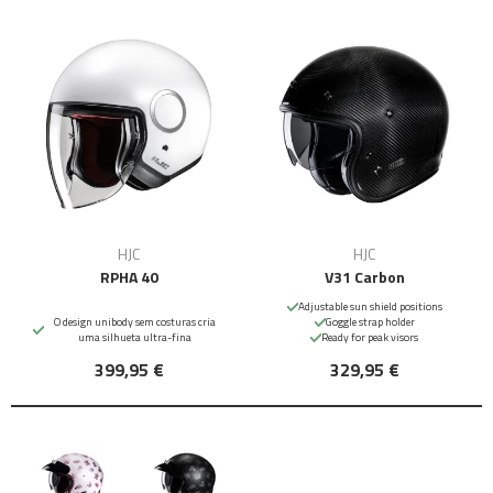
HJC
HJC
RPHA 40
V31 Carbon
Adjustable sun shield positions
O design unibody sem costuras cria
Goggle strap holder
uma silhueta ultra-fina
Ready for peak visors
399,95 €
329,95 €