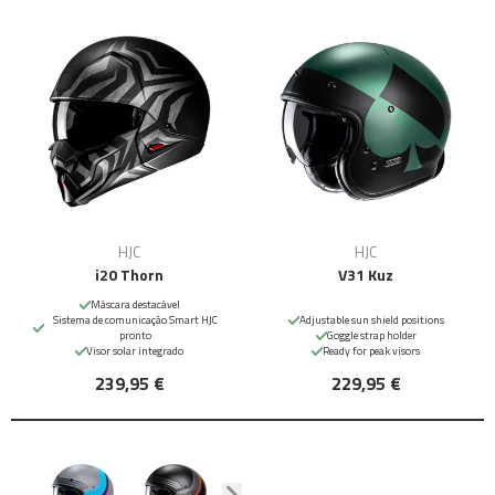
HJC
HJC
i20 Thorn
V31 Kuz
Máscara destacável
Sistema de comunicação Smart HJC
Adjustable sun shield positions
pronto
Goggle strap holder
Visor solar integrado
Ready for peak visors
239,95 €
229,95 €