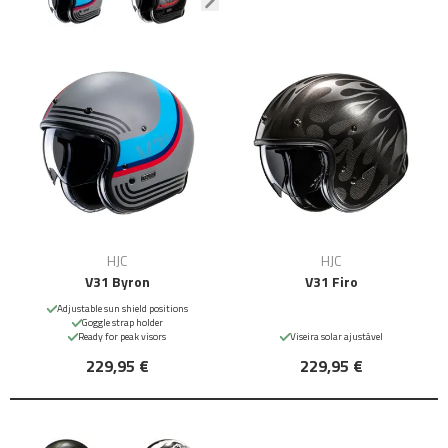
HJC
HJC
V31 Byron
V31 Firo
Adjustable sun shield positions
Goggle strap holder
Ready for peak visors
Viseira solar ajustável
229,95 €
229,95 €