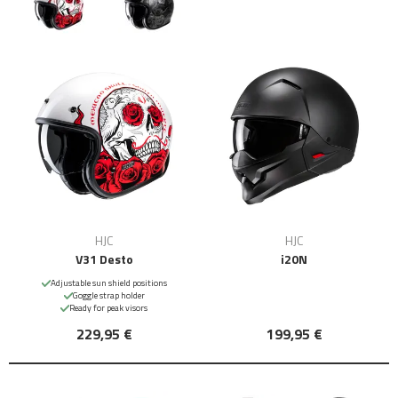
HJC
HJC
V31 Desto
i20N
Adjustable sun shield positions
Goggle strap holder
Ready for peak visors
229,95 €
199,95 €