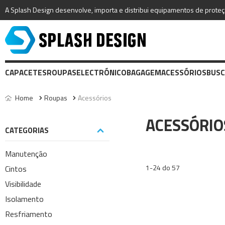
A Splash Design desenvolve, importa e distribui equipamentos de proteção
CAPACETES
ROUPAS
ELECTRÓNICO
BAGAGEM
ACESSÓRIOS
BUSC
Home
Roupas
Acessórios
ACESSÓRIO
CATEGORIAS
Manutenção
1-24 do 57
Cintos
Visibilidade
Isolamento
Resfriamento