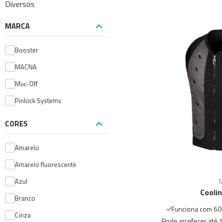
Diversos
MARCA
Booster
MACNA
Muc-Off
Pinlock Systems
CORES
Amarelo
Amarelo fluorescente
Azul
Cooli
Branco
Funciona com 600
Cinza
Pode arrefecer até 