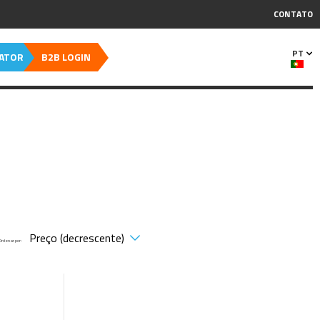
CONTATO
PT
CATOR
B2B LOGIN
Ordenar por: