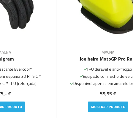
MACNA
MACNA
elgram
Joelheira MotoGP Pro Ra
rescante Evercool™
TPU durável e anti-fricção
em espuma 3D R.I.S.C.™
Equipado com fecho de velc
S.C.™ TPU (reforçada)
Disponível apenas em amarelo br
75,- €
59,95 €
AR PRODUTO
MOSTRAR PRODUTO