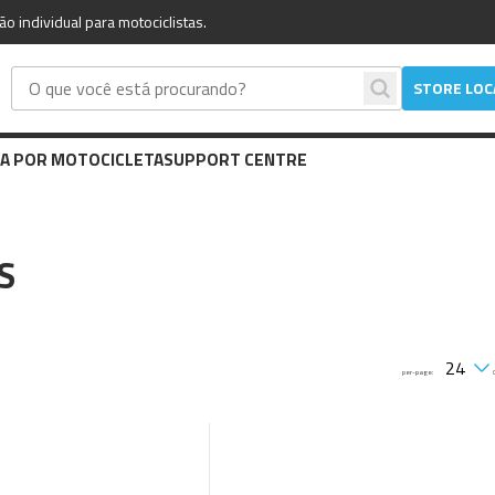
 individual para motociclistas.
STORE LO
A POR MOTOCICLETA
SUPPORT CENTRE
S
per-page: