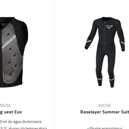
MACNA
MACNA
ng vest Evo
Baselayer Summer Sui
 ml de água da torneira
15 ºC abaixo da temperatura
Ajuste ergonómico