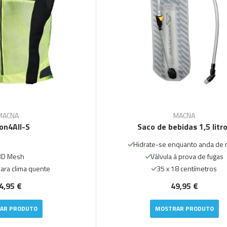
MACNA
MACNA
ion4All-S
Saco de bebidas 1,5 litr
Hidrate-se enquanto anda de 
3D Mesh
Válvula à prova de fugas
para clima quente
35 x 18 centímetros
4,95 €
49,95 €
AR PRODUTO
MOSTRAR PRODUTO