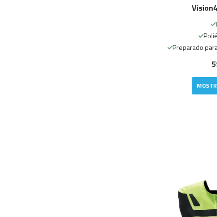
Vision4
Poli
Preparado para 
5
MOSTR