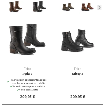
Falco
Falco
Ayda 2
Misty 2
Fabricado em pele repelente à água e
membrana impermeável High-Tex
Salto alto com aspeto de madeira
Visual casual/retro
209,95 €
209,95 €