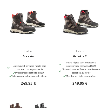
Falco
Falco
Arrakis
Arrakis 2
Fecho rápido com enrolador e
Sistema de libertação rápida para
protetores de tornozelo D3O®
colocar e tirar rapidamente
Sola de borracha 2 componentes com
Protetores de tornozelo D3O
aderência superior
Reforço na mudança de velocidades
Membrana Hightex respirável
249,95 €
249,95 €