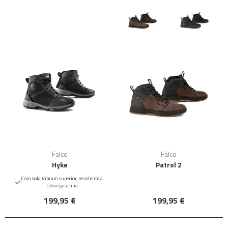
Falco
Falco
Hyke
Patrol 2
Com sola Vibram superior, resistente a
óleo e gasolina
199,95 €
199,95 €