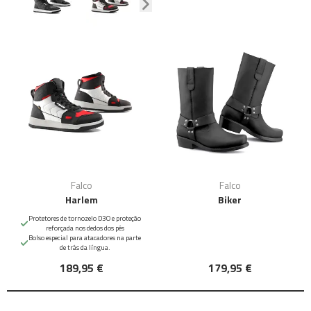
Falco
Falco
Harlem
Biker
Protetores de tornozelo D3O e proteção
reforçada nos dedos dos pés
Bolso especial para atacadores na parte
de trás da língua.
189,95 €
179,95 €