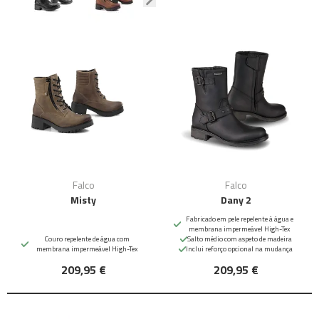
Falco
Falco
Misty
Dany 2
Fabricado em pele repelente à água e
membrana impermeável High-Tex
Couro repelente de água com
Salto médio com aspeto de madeira
membrana impermeável High-Tex
Inclui reforço opcional na mudança
209,95 €
209,95 €