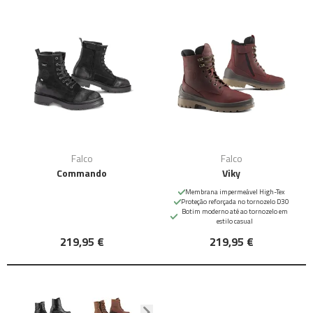
Falco
Falco
Commando
Viky
Membrana impermeável High-Tex
Proteção reforçada no tornozelo D30
Botim moderno até ao tornozelo em
estilo casual
219,95 €
219,95 €