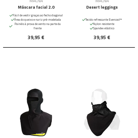
MACNA
MACNA
Máscara facial 2.0
Desert leggings
Fácil de vestir graças ao fecho diagonal
Área do queixo e nariz pré-modelada
Tecido refrescante Evercool™
Painéis à prova de vento na parte da
Nylon resistente
frente
Spandex elástico
39,95 €
39,95 €