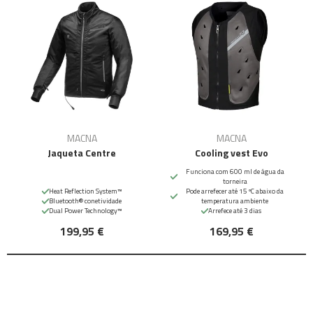
MACNA
MACNA
Jaqueta Centre
Cooling vest Evo
Funciona com 600 ml de água da
torneira
Heat Reflection System™
Pode arrefecer até 15 ºC abaixo da
Bluetooth® conetividade
temperatura ambiente
Dual Power Technology™
Arrefece até 3 dias
199,95 €
169,95 €