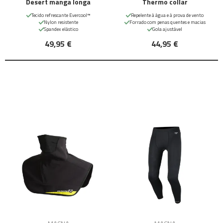
Desert manga longa
Thermo collar
Tecido refrescante Evercool™
Repelente à água e à prova de vento
Nylon resistente
Forrado com penas quentes e macias
Spandex elástico
Gola ajustável
49,95 €
44,95 €