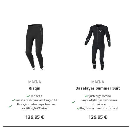
MACNA
MACNA
Risqin
Baselayer Summer Suit
Skinny fit
Ajuste ergonómico
Camada base com classificação AA
Propriedades que absorvem a
Proteção contra impactos com
humidade
certificação CE nível 1
Regula a temperatura corporal
139,95 €
129,95 €