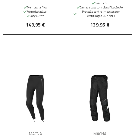
Skinny fit
Membrana fixa
Camada base com classificação AA
Forro destacável
Proteção contra impactos com
Easy Cuff™
certificação CE nível 1
149,95 €
139,95 €
MACNA
MACNA