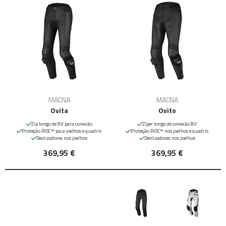
MACNA
MACNA
Ovita
Ovito
Zip longo de 8V para conexão
Zíper longo de conexão 8V
Proteção RISC™ para joelhos e quadris
Proteção RISC™ nos joelhos e quadris
Deslizadores nos joelhos
Deslizadores nos joelhos
369,95 €
369,95 €