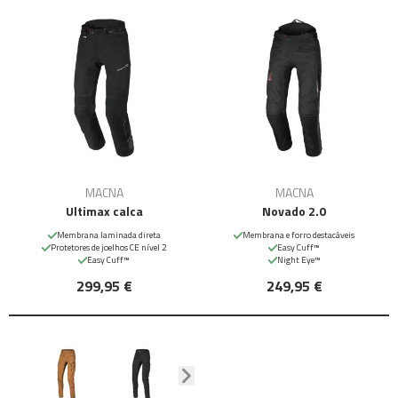
MACNA
MACNA
Ultimax calca
Novado 2.0
Membrana laminada direta
Membrana e forro destacáveis
Protetores de joelhos CE nível 2
Easy Cuff™
Easy Cuff™
Night Eye™
299,95 €
249,95 €