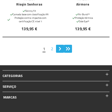
Risqin Senhoras
Airmore
Skinny fit
Camada base com classificação AA
Air Burst™
Proteção contra impactos com
Proteção térmica
certificação CE nível 1
Side Eye™
139,95 €
139,95 €
1
2
CATEGORIAS
SERVIÇO
MARCAS