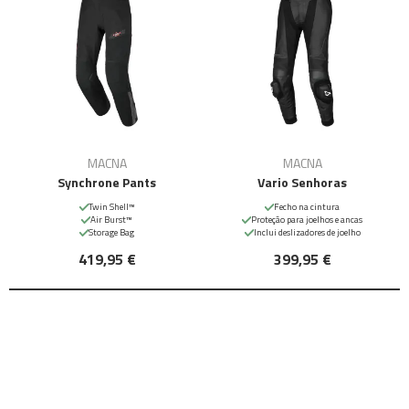
MACNA
MACNA
Synchrone Pants
Vario Senhoras
Twin Shell™
Fecho na cintura
Air Burst™
Proteção para joelhos e ancas
Storage Bag
Inclui deslizadores de joelho
419,95 €
399,95 €