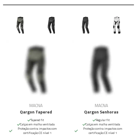
MACNA
MACNA
Qargon Tapered
Qargon Senhoras
Tapered fit
Regular fit
Calças em malha ventilada
Calças em malha ventilada
Proteção contra impactos com
Proteção contra impactos com
certificação CE nível 1
certificação CE nível 1