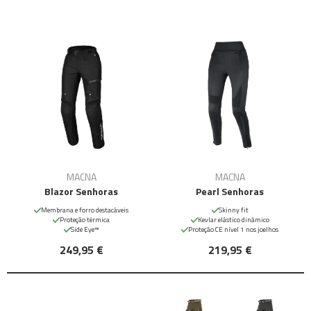
MACNA
MACNA
Blazor Senhoras
Pearl Senhoras
Membrana e forro destacáveis
Skinny fit
Proteção térmica
Kevlar elástico dinâmico
Side Eye™
Proteção CE nível 1 nos joelhos
249,95 €
219,95 €