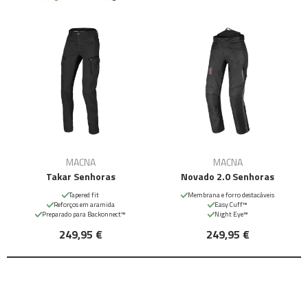
MACNA
MACNA
Takar Senhoras
Novado 2.0 Senhoras
Tapered fit
Membrana e forro destacáveis
Reforços em aramida
Easy Cuff™
Preparado para Backonnect™
Night Eye™
249,95 €
249,95 €