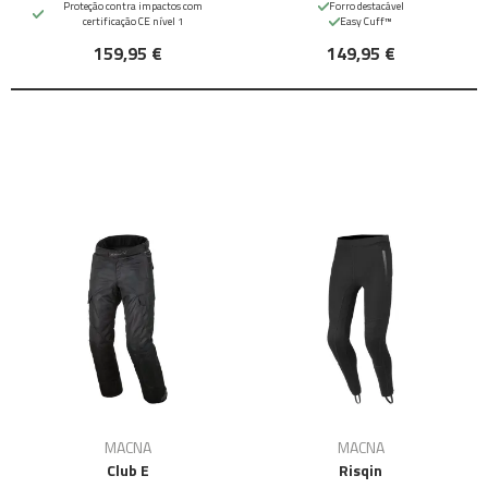
Proteção contra impactos com
Forro destacável
certificação CE nível 1
Easy Cuff™
159,95 €
149,95 €
MACNA
MACNA
Club E
Risqin