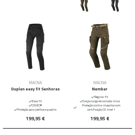
MACNA
MACNA
Duplan easy fit Senhoras
Nembar
Regular fit
Easy fit
Calças cargo de camada única
COVEC®
Proteção contra impactos com
Proteção para joelhos e quadris
certificação CE nível 1
199,95 €
199,95 €