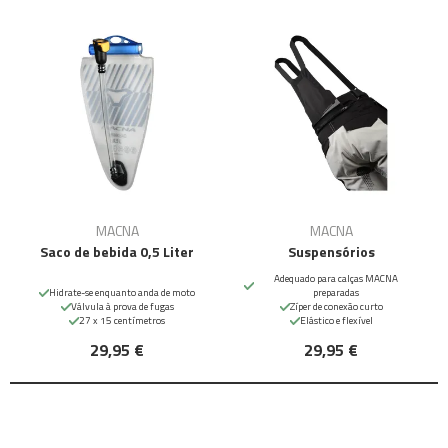
MACNA
MACNA
Saco de bebida 0,5 Liter
Suspensórios
Adequado para calças MACNA
Hidrate-se enquanto anda de moto
preparadas
Válvula à prova de fugas
Zíper de conexão curto
27 x 15 centímetros
Elástico e flexível
29,95 €
29,95 €