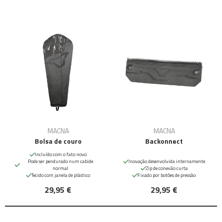
MACNA
MACNA
Bolsa de couro
Backonnect
Incluído com o fato novo
Pode ser pendurado num cabide
Inovação desenvolvida internamente
normal
Zip de conexão curta
Tecido com janela de plástico
Fixado por botões de pressão
29,95 €
29,95 €