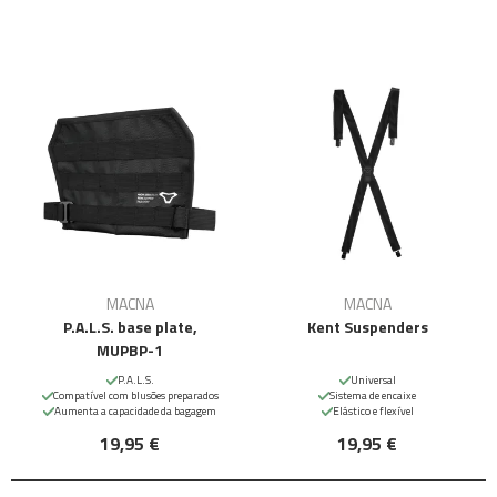
MACNA
MACNA
P.A.L.S. base plate,
Kent Suspenders
MUPBP-1
P.A.L.S.
Universal
Compatível com blusões preparados
Sistema de encaixe
Aumenta a capacidade da bagagem
Elástico e flexível
19,95 €
19,95 €