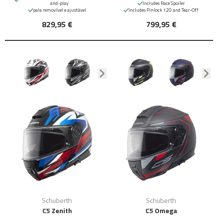
and-play
Includes Race Spoiler
pala removível e ajustável
Includes Pinlock 120 and Tear-Off
829,95 €
799,95 €
Schuberth
Schuberth
C5 Zenith
C5 Omega