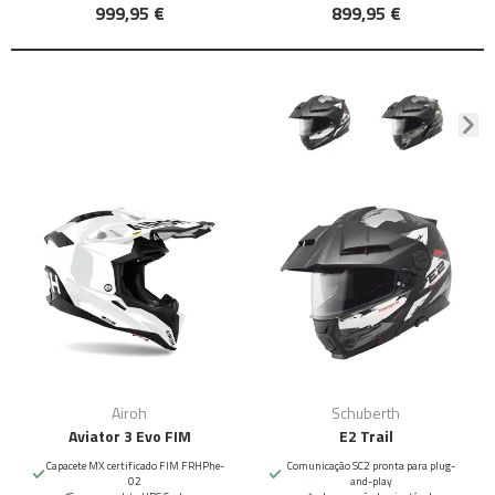
999,95 €
899,95 €
Airoh
Schuberth
Aviator 3 Evo FIM
E2 Trail
Capacete MX certificado FIM FRHPhe-
Comunicação SC2 pronta para plug-
02
and-play