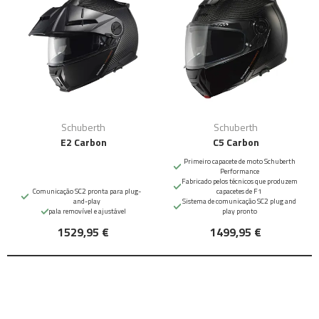
Schuberth
Schuberth
E2 Carbon
C5 Carbon
Primeiro capacete de moto Schuberth
Performance
Fabricado pelos técnicos que produzem
Comunicação SC2 pronta para plug-
capacetes de F1
and-play
Sistema de comunicação SC2 plug and
pala removível e ajustável
play pronto
1529,95 €
1499,95 €