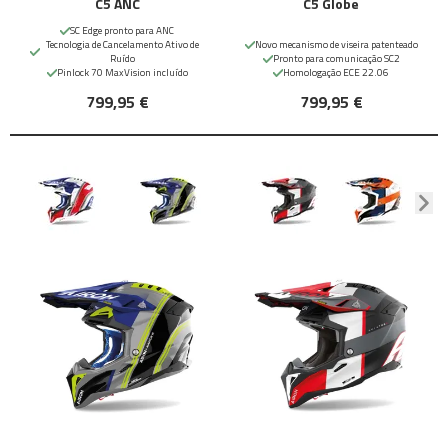
C5 ANC
C5 Globe
SC Edge pronto para ANC
Tecnologia de Cancelamento Ativo de
Novo mecanismo de viseira patenteado
Ruído
Pronto para comunicação SC2
Pinlock 70 MaxVision incluído
Homologação ECE 22.06
799,95 €
799,95 €