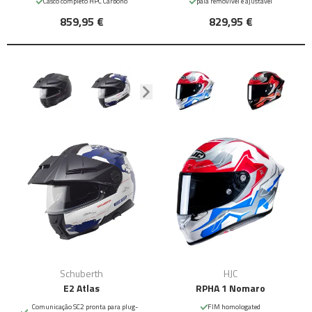
Casco completo HPC Carbono
pala removível e ajustável
859,95 €
829,95 €
Schuberth
HJC
E2 Atlas
RPHA 1 Nomaro
Comunicação SC2 pronta para plug-
FIM homologated