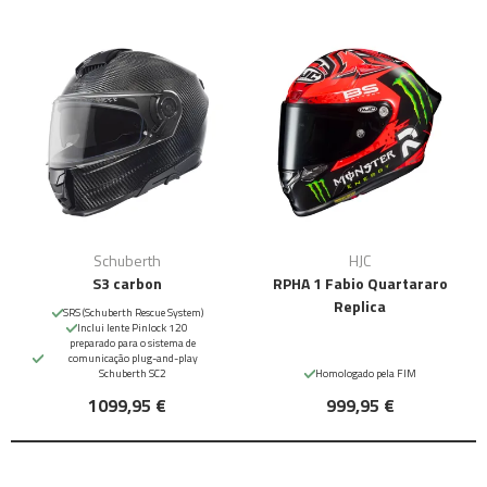
Schuberth
HJC
S3 carbon
RPHA 1 Fabio Quartararo
Replica
SRS (Schuberth Rescue System)
Inclui lente Pinlock 120
preparado para o sistema de
comunicação plug-and-play
Schuberth SC2
Homologado pela FIM
1099,95 €
999,95 €