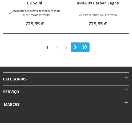
E2 Solid
RPHA 91 Carbon Lagos
O capacete de sistema de aventura mais
silencioso do mercado
Casco exterior 100% carbono
729,95 €
729,95 €
1
2
3
CATEGORIAS
SERVIÇO
MARCAS