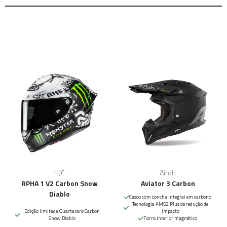
HJC
Airoh
RPHA 1 V2 Carbon Snow
Aviator 3 Carbon
Diablo
Casco com concha integral em carbono
Tecnologia AMS2 Plus de redução de
Edição limitada Quartararo Carbon
impacto
Snow Diablo
Forro interior magnético