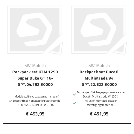
SW-Motech
SW-Motech
Rackpack set KTM 1290
Rackpack set Ducati
Super Duke GT 16-
Multistrada V4
GPT.04.792.30000
GPT.22.822.30000
Modelspecifiek bagagesysteem voor de
Modelspecifieke bagageset inclusief
Ducati Multistrada V4 (20-)
bevestigingen en adapterplaat voor de
Inclusief montage plaat en
KTM 1290 Super Duke GT 16-
bevestigingsmateriaal
€ 493,95
€ 451,95