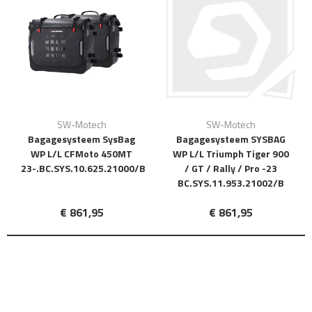
SW-Motech
SW-Motech
Bagagesysteem SysBag
Bagagesysteem SYSBAG
WP L/L CFMoto 450MT
WP L/L Triumph Tiger 900
23-.BC.SYS.10.625.21000/B
/ GT / Rally / Pro -23
BC.SYS.11.953.21002/B
€ 861,95
€ 861,95