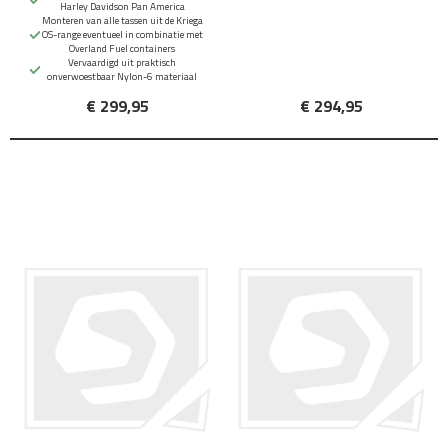
Harley Davidson Pan America
Monteren van alle tassen uit de Kriega
OS-range eventueel in combinatie met
Overland Fuel containers
Vervaardigd uit praktisch
onverwoestbaar Nylon-6 materiaal
€ 299,95
€ 294,95