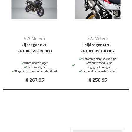
SW-Motech
SW-Motech
Zijdrager EVO
Zijdrager PRO
KFT.06.593.20000
KFT.01.890.30002
Motorspecifieke bevestiging
Afneembare drager
Geschikt voor diverse
Snelsluitingen
bagageoplossingen
Hoge functionaliteit en stabiliteit
Gemaakt van roestvrij staal
€ 267,95
€ 258,95