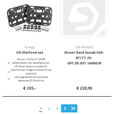
Kriega
SW-Motech
OS-Platform set
Street-Rack Suzuki GSX-
8T/TT 25-
Set van 2 DuPont™ Zytel®
GPT.05.031.16000/B
adapterplaten voor bevestiging van
OS-series tassen en accessoires
Geschikt voor Kriega en Overland Fuel
producten
Vervangende set voor de diverse
bestaande OS-Platforms
€ 235,-
€ 220,95
1
2
3