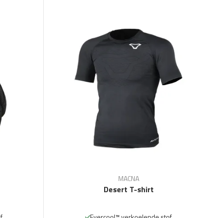
MACNA
Desert T-shirt
f
Evercool™ verkoelende stof