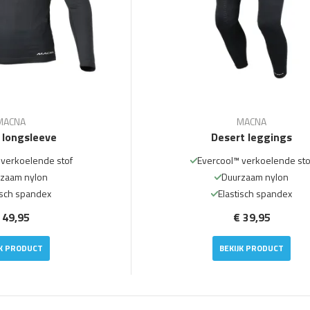
MACNA
MACNA
 longsleeve
Desert leggings
 verkoelende stof
Evercool™ verkoelende sto
zaam nylon
Duurzaam nylon
isch spandex
Elastisch spandex
 49,95
€ 39,95
JK PRODUCT
BEKIJK PRODUCT