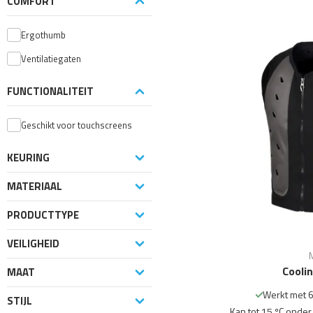
COMFORT
Ergothumb
Ventilatiegaten
FUNCTIONALITEIT
Geschikt voor touchscreens
KEURING
MATERIAAL
PRODUCTTYPE
VEILIGHEID
Cooli
MAAT
Werkt met 6
STIJL
Kan tot 15 ºC onde