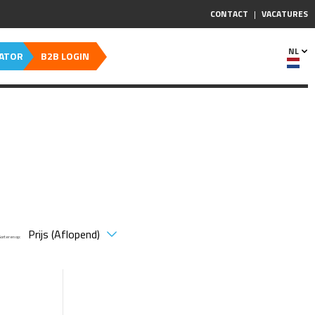
CONTACT
VACATURES
NL
CATOR
B2B LOGIN
Sorteren op: