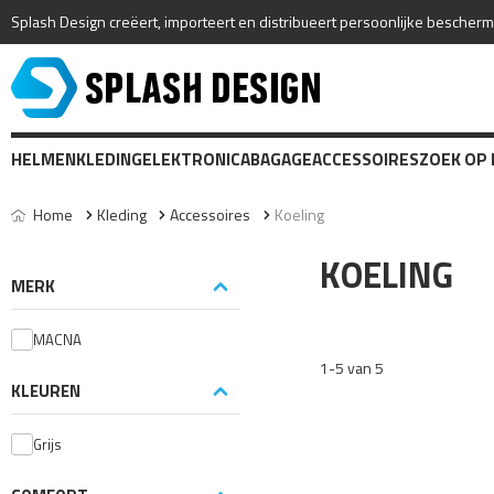
Splash Design creëert, importeert en distribueert persoonlijke bescher
HELMEN
KLEDING
ELEKTRONICA
BAGAGE
ACCESSOIRES
ZOEK OP
Home
Kleding
Accessoires
Koeling
KOELING
MERK
MACNA
1-5 van 5
KLEUREN
Grijs