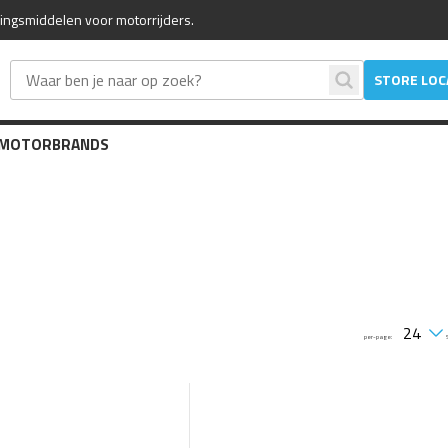
mingsmiddelen voor motorrijders.
STORE LO
 MOTOR
BRANDS
per-page: