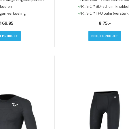
koelen
R.I.S.C.™ 3D-schuim knokke
agen verkoeling
R.I.S.C.™ TPU palm (versterk
169,95
€ 75,-
JK PRODUCT
BEKIJK PRODUCT