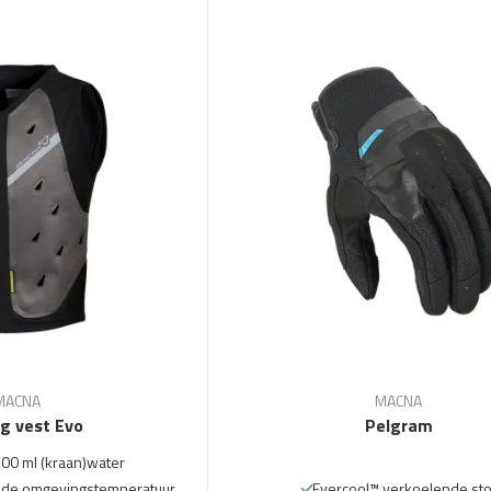
MACNA
MACNA
ng vest Evo
Pelgram
00 ml (kraan)water
r de omgevingstemperatuur
Evercool™ verkoelende sto