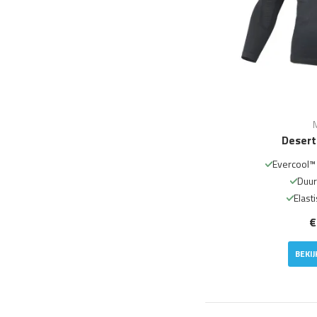
Desert
Evercool™
Duur
Elast
€
BEKI