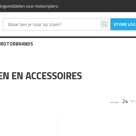
mingsmiddelen voor motorrijders.
STORE LO
 MOTOR
BRANDS
N EN ACCESSOIRES
per-page: