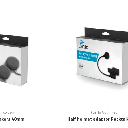
o Systems
Cardo Systems
akers 40mm
Half helmet adaptor Packtal