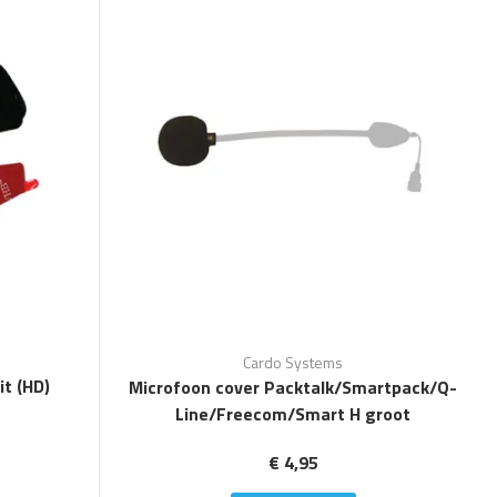
Cardo Systems
it (HD)
Microfoon cover Packtalk/Smartpack/Q-
Line/Freecom/Smart H groot
€ 4,95