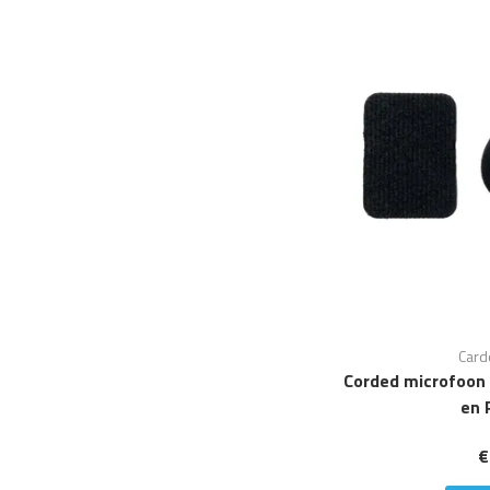
Card
Corded microfoon
en 
€