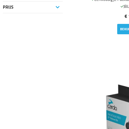
JB
PRIJS
€ 
BEKI