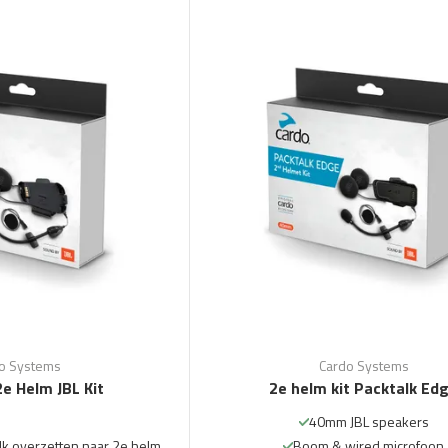
o Systems
Cardo Systems
2e Helm JBL Kit
2e helm kit Packtalk Ed
40mm JBL speakers
lk overzetten naar 2e helm
Boom & wired microfoon