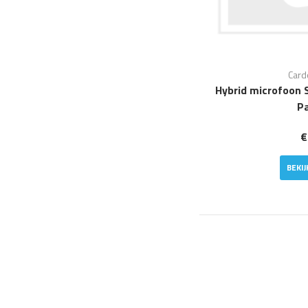
Card
Hybrid microfoon 
Pa
€
BEKI