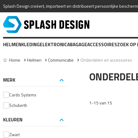
Splash Design creëert, importeert en distribueert persoonlijke bescher
HELMEN
KLEDING
ELEKTRONICA
BAGAGE
ACCESSOIRES
ZOEK OP
Home
Helmen
Communicatie
Onderdelen en accessoires
ONDERDELE
MERK
Cardo Systems
1-15 van 15
Schuberth
KLEUREN
Zwart