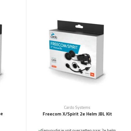
Cardo Systems
ge
Freecom X/Spirit 2e Helm JBL Kit
Eenvoudig je unit overzetten naar 2e helm