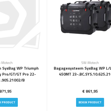
-Motech
SW-Motech
m SysBag WP Triumph
Bagagesysteem SysBag WP L/
ly Pro/GT/GT Pro 22-
450MT 23-.BC.SYS.10.625.2
1.905.21002/B
871,95
€ 861,95
JK PRODUCT
BEKIJK PRODUCT