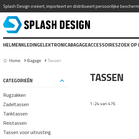
Splash Design creëert, importeert en distribueert persoonlijke bescher
HELMEN
KLEDING
ELEKTRONICA
BAGAGE
ACCESSOIRES
ZOEK OP
Home
Bagage
Tassen
TASSEN
CATEGORIEËN
Rugzakken
1-24 van 476
Zadeltassen
Tanktassen
Reistassen
Tassen voor uitrusting