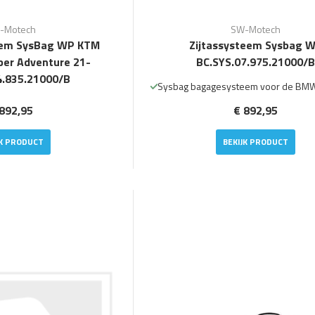
-Motech
SW-Motech
eem SysBag WP KTM
Zijtassysteem Sysbag 
er Adventure 21-
BC.SYS.07.975.21000/B
4.835.21000/B
Sysbag bagagesysteem voor de BM
892,95
€ 892,95
JK PRODUCT
BEKIJK PRODUCT