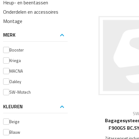
Heup- en beentassen
Onderdelen en accessoires
Montage
MERK
Booster
Kriega
MACNA
Oakley
SW-Motech
KLEUREN
SW
Bagagesyste
Beige
F900GS BC.SY
Blauw
Zijtassenset incl