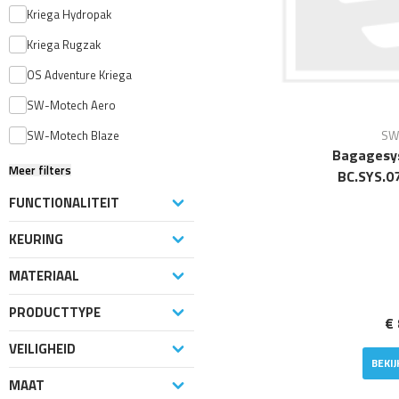
Kriega Hydropak
Kriega Rugzak
OS Adventure Kriega
SW-Motech Aero
SW
SW-Motech Blaze
Bagagesy
Meer filters
BC.SYS.0
FUNCTIONALITEIT
KEURING
MATERIAAL
PRODUCTTYPE
€ 
VEILIGHEID
BEKI
MAAT