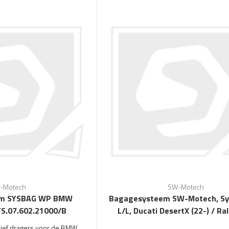
-Motech
SW-Motech
em SYSBAG WP BMW
Bagagesysteem SW-Motech, S
S.07.602.21000/B
L/L, Ducati DesertX (22-) / Ral
usief dragers voor de BMW