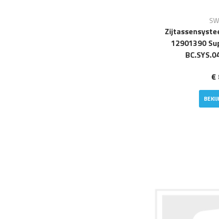
SW
Zijtassensyst
12901390 Sup
BC.SYS.0
€ 
BEKI