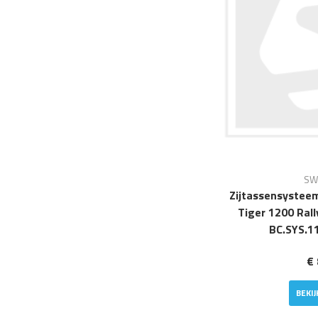
SW
Zijtassensystee
Tiger 1200 Ral
BC.SYS.1
€ 
BEKI