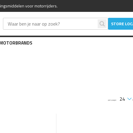
mingsmiddelen voor motorrijders.
STORE LO
 MOTOR
BRANDS
per-page: