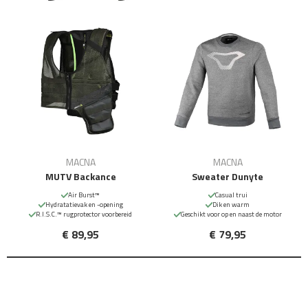
MACNA
MACNA
MUTV Backance
Sweater Dunyte
Air Burst™
Casual trui
Hydratatievak en -opening
Dik en warm
R.I.S.C.™ rugprotector voorbereid
Geschikt voor op en naast de motor
€ 89,95
€ 79,95