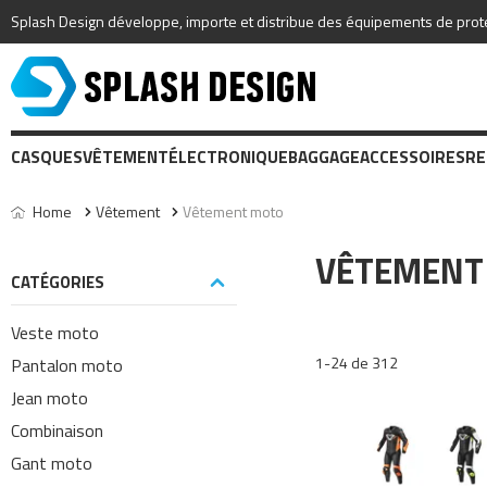
Splash Design développe, importe et distribue des équipements de protec
CASQUES
VÊTEMENT
ÉLECTRONIQUE
BAGGAGE
ACCESSOIRES
RE
Home
Vêtement
Vêtement moto
VÊTEMENT
CATÉGORIES
Veste moto
1-24 de 312
Pantalon moto
Jean moto
Combinaison
Gant moto