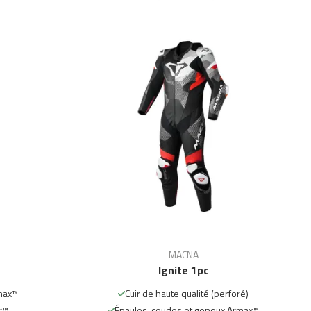
MACNA
Ignite 1pc
max™
Cuir de haute qualité (perforé)
ir™
Épaules, coudes et genoux Armax™