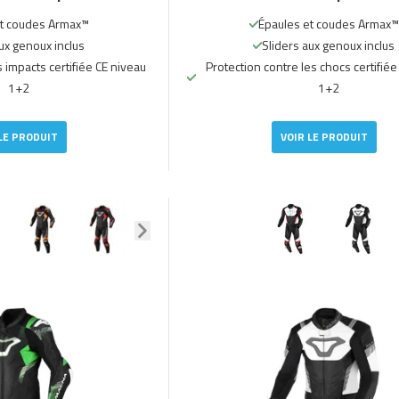
et coudes Armax™
Épaules et coudes Armax™
ux genoux inclus
Sliders aux genoux inclus
s impacts certifiée CE niveau
Protection contre les chocs certifiée
1+2
1+2
LE PRODUIT
VOIR LE PRODUIT