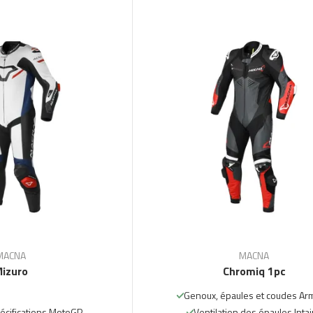
MACNA
MACNA
izuro
Chromiq 1pc
Genoux, épaules et coudes Ar
écifications MotoGP
Ventilation des épaules Inta