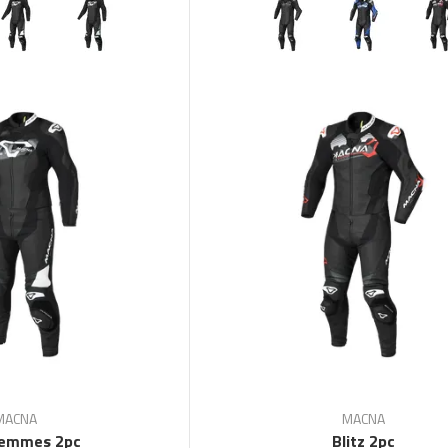
MACNA
MACNA
Femmes 2pc
Blitz 2pc