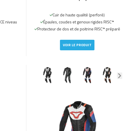
Cuir de haute qualité (perforé)
 CE niveau
Épaules, coudes et genoux rigides RISC™
Protecteur de dos et de poitrine RISC™ préparé
VOIR LE PRODUIT