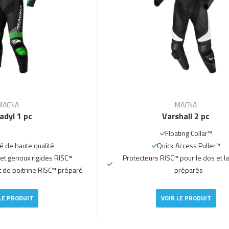
MACNA
MACNA
dyl 1 pc
Varshall 2 pc
Floating Collar™
é de haute qualité
Quick Access Puller™
et genoux rigides RISC™
Protecteurs RISC™ pour le dos et la
t de poitrine RISC™ préparé
préparés
LE PRODUIT
VOIR LE PRODUIT