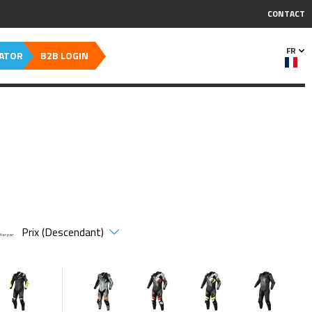
CONTACT
FR
CATOR
B2B LOGIN
Trier par: