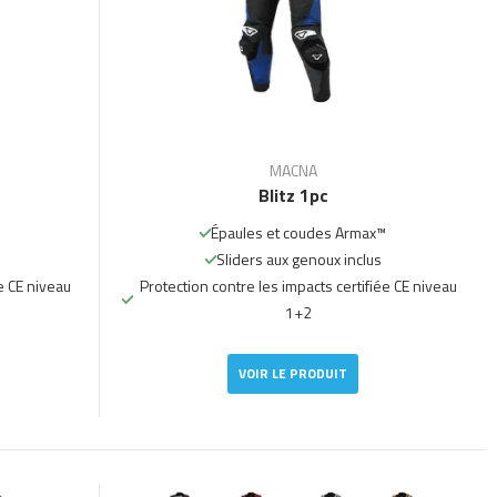
MACNA
Blitz 1pc
Épaules et coudes Armax™
Sliders aux genoux inclus
e CE niveau
Protection contre les impacts certifiée CE niveau
1+2
VOIR LE PRODUIT