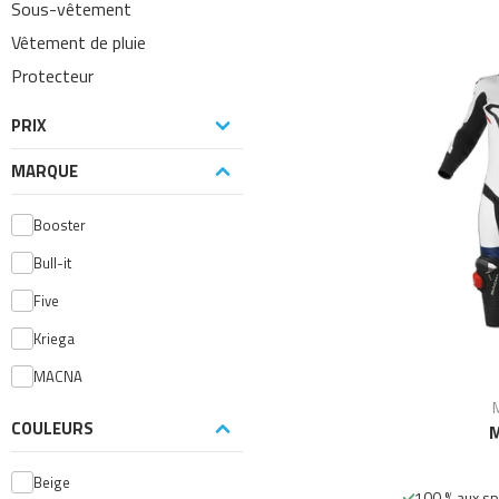
Sous-vêtement
Vêtement de pluie
Protecteur
PRIX
MARQUE
Booster
Bull-it
Five
Kriega
MACNA
COULEURS
M
Beige
100 % aux sp