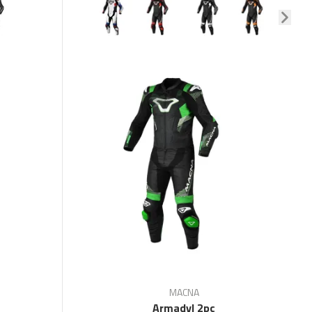
MACNA
Armadyl 2pc