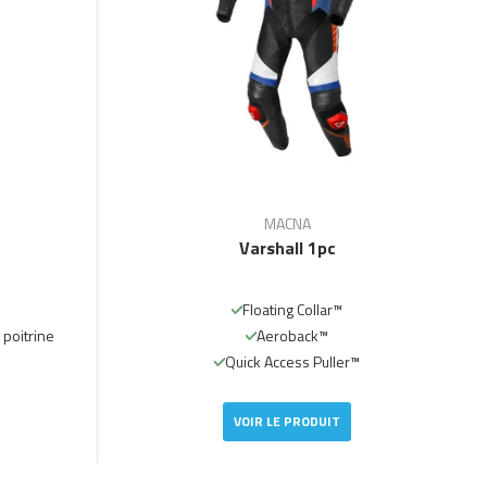
MACNA
Varshall 1pc
Floating Collar™
 poitrine
Aeroback™
Quick Access Puller™
VOIR LE PRODUIT