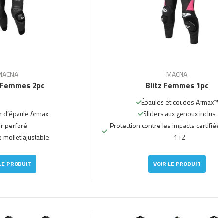
MACNA
MACNA
 Femmes 2pc
Blitz Femmes 1pc
Épaules et coudes Armax™
n d’épaule Armax
Sliders aux genoux inclus
ir perforé
Protection contre les impacts certifié
 mollet ajustable
1+2
LE PRODUIT
VOIR LE PRODUIT