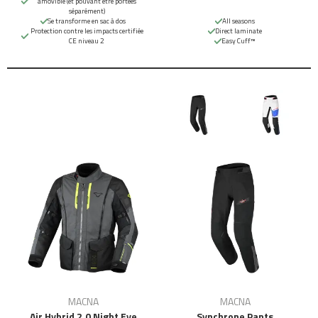
amovible (et pouvant être portées
séparément)
Se transforme en sac à dos
All seasons
Protection contre les impacts certifiée
Direct laminate
CE niveau 2
Easy Cuff™
MACNA
MACNA
Air Hybrid 2.0 Night Eye
Synchrone Pants