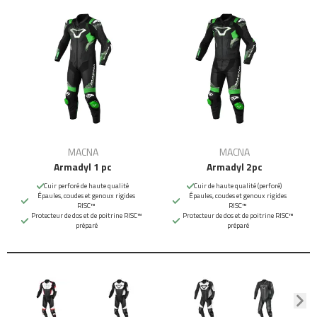
MACNA
MACNA
Armadyl 1 pc
Armadyl 2pc
Cuir perforé de haute qualité
Cuir de haute qualité (perforé)
Épaules, coudes et genoux rigides
Épaules, coudes et genoux rigides
RISC™
RISC™
Protecteur de dos et de poitrine RISC™
Protecteur de dos et de poitrine RISC™
préparé
préparé