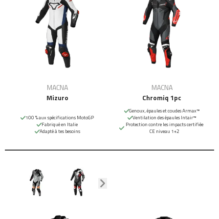
MACNA
MACNA
Mizuro
Chromiq 1pc
Genoux, épaules et coudes Armax™
100 % aux spécifications MotoGP
Ventilation des épaules Intair™
Fabriqué en Italie
Protection contre les impacts certifiée
Adapté à tes besoins
CE niveau 1+2