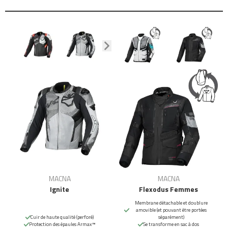
MACNA
MACNA
Ignite
Flexodus Femmes
Membrane détachable et doublure
amovible (et pouvant être portées
Cuir de haute qualité (perforé)
séparément)
Protection des épaules Armax™
Se transforme en sac à dos