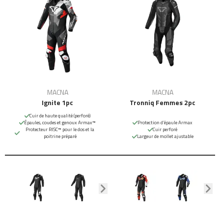
MACNA
MACNA
Ignite 1pc
Tronniq Femmes 2pc
Cuir de haute qualité (perforé)
Épaules, coudes et genoux Armax™
Protection d’épaule Armax
Protecteur RISC™ pour le dos et la
Cuir perforé
poitrine préparé
Largeur de mollet ajustable