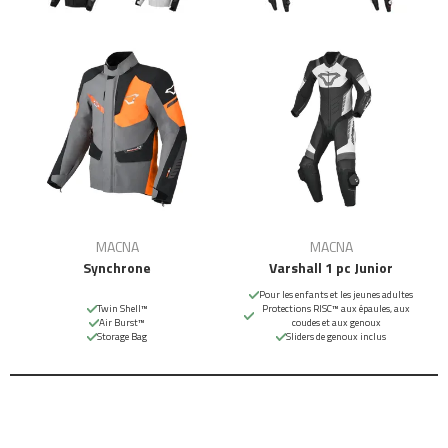
MACNA
MACNA
Synchrone
Varshall 1 pc Junior
Pour les enfants et les jeunes adultes
Twin Shell™
Protections RISC™ aux épaules, aux
Air Burst™
coudes et aux genoux
Storage Bag
Sliders de genoux inclus