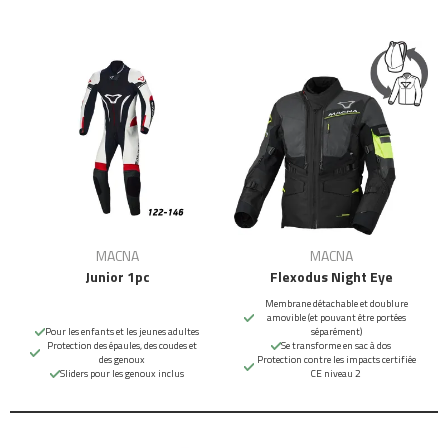
MACNA
MACNA
Junior 1pc
Flexodus Night Eye
Membrane détachable et doublure
amovible (et pouvant être portées
Pour les enfants et les jeunes adultes
séparément)
Protection des épaules, des coudes et
Se transforme en sac à dos
des genoux
Protection contre les impacts certifiée
Sliders pour les genoux inclus
CE niveau 2