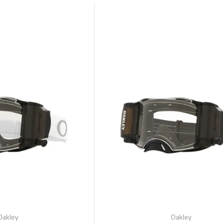
Oakley
Oakley