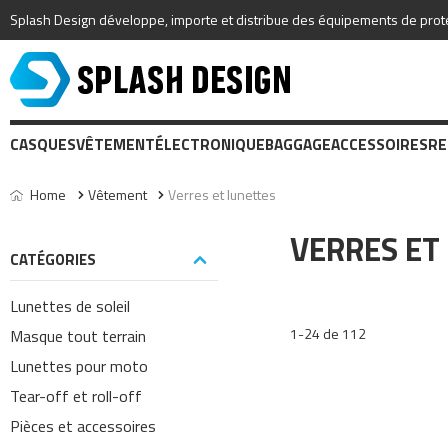
Splash Design développe, importe et distribue des équipements de protec
CASQUES
VÊTEMENT
ÉLECTRONIQUE
BAGGAGE
ACCESSOIRES
RE
Home
Vêtement
Verres et lunettes
VERRES ET
CATÉGORIES
Lunettes de soleil
1-24 de 112
Masque tout terrain
Lunettes pour moto
Tear-off et roll-off
Pièces et accessoires