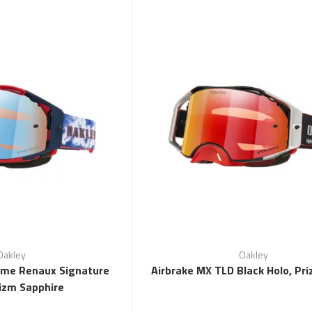
Oakley
Oakley
ime Renaux Signature
Airbrake MX TLD Black Holo, Pr
rizm Sapphire