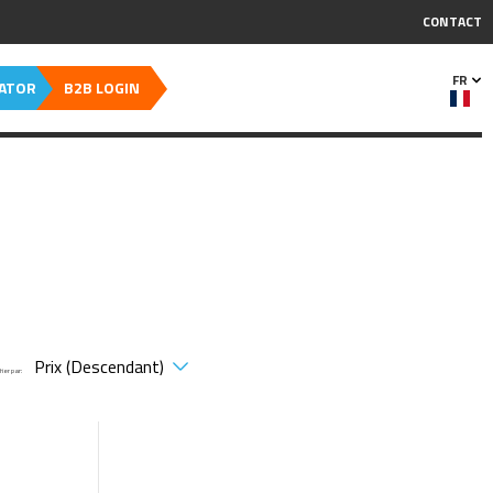
CONTACT
FR
CATOR
B2B LOGIN
Trier par: