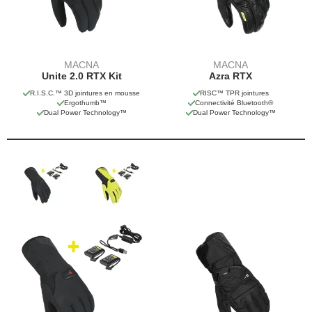
MACNA
MACNA
Unite 2.0 RTX Kit
Azra RTX
R.I.S.C.™ 3D jointures en mousse
RISC™ TPR jointures
Ergothumb™
Connectivité Bluetooth®
Dual Power Technology™
Dual Power Technology™