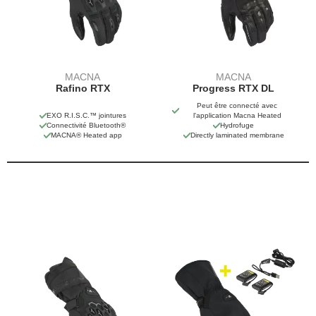
MACNA
MACNA
Rafino RTX
Progress RTX DL
Peut être connecté avec
EXO R.I.S.C.™ jointures
l'application Macna Heated
Connectivité Bluetooth®
Hydrofuge
MACNA® Heated app
Directly laminated membrane