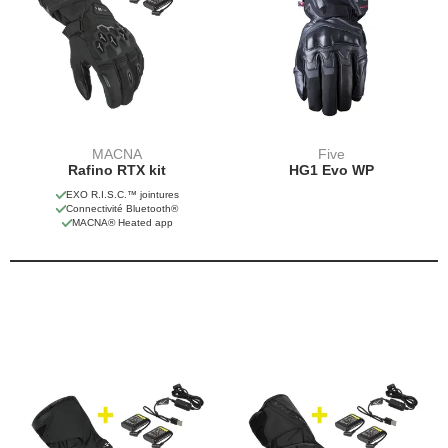
MACNA
Five
Rafino RTX kit
HG1 Evo WP
EXO R.I.S.C.™ jointures
Connectivité Bluetooth®
MACNA® Heated app