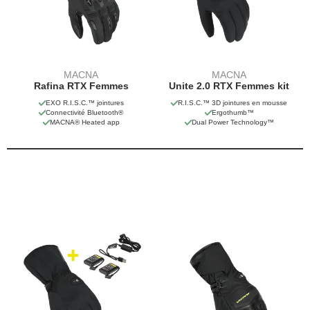
MACNA
MACNA
Rafina RTX Femmes
Unite 2.0 RTX Femmes kit
EXO R.I.S.C.™ jointures
R.I.S.C.™ 3D jointures en mousse
Connectivité Bluetooth®
Ergothumb™
MACNA® Heated app
Dual Power Technology™