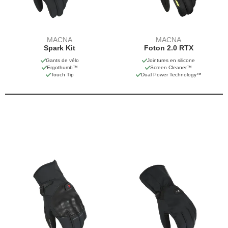
MACNA
MACNA
Spark Kit
Foton 2.0 RTX
Gants de vélo
Jointures en silicone
Ergothumb™
Screen Cleaner™
Touch Tip
Dual Power Technology™