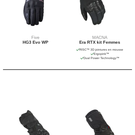
Five
MACNA
HG3 Evo WP
Era RTX kit Femmes
RISC™ 3D jointures en mousse
Ergopink™
Dual Power Technology™