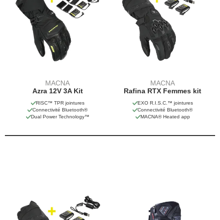
MACNA
MACNA
Azra 12V 3A Kit
Rafina RTX Femmes kit
RISC™ TPR jointures
EXO R.I.S.C.™ jointures
Connectivité Bluetooth®
Connectivité Bluetooth®
Dual Power Technology™
MACNA® Heated app