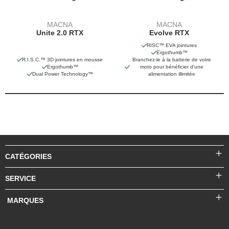
MACNA
MACNA
Unite 2.0 RTX
Evolve RTX
RISC™ EVA jointures
Ergothumb™
R.I.S.C.™ 3D jointures en mousse
Branchez-le à la batterie de votre
Ergothumb™
moto pour bénéficier d'une
Dual Power Technology™
alimentation illimitée
CATÉGORIES
SERVICE
MARQUES