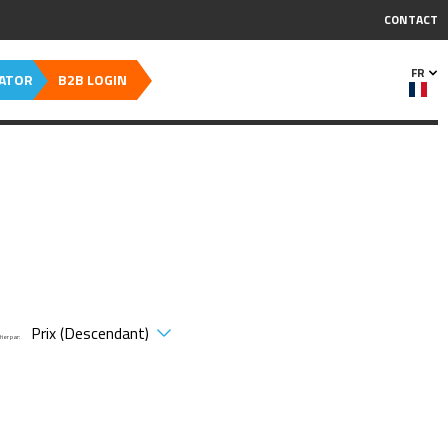
CONTACT
FR
CATOR
B2B LOGIN
Trier par: