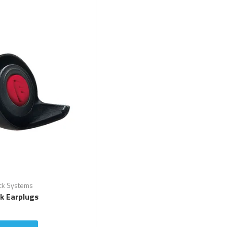
ck Systems
ck Earplugs