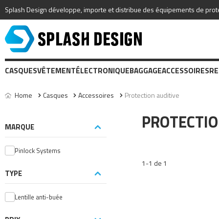
Splash Design développe, importe et distribue des équipements de protec
CASQUES
VÊTEMENT
ÉLECTRONIQUE
BAGGAGE
ACCESSOIRES
RE
Home
Casques
Accessoires
Protection auditive
PROTECTIO
MARQUE
Pinlock Systems
1-1 de 1
TYPE
Lentille anti-buée