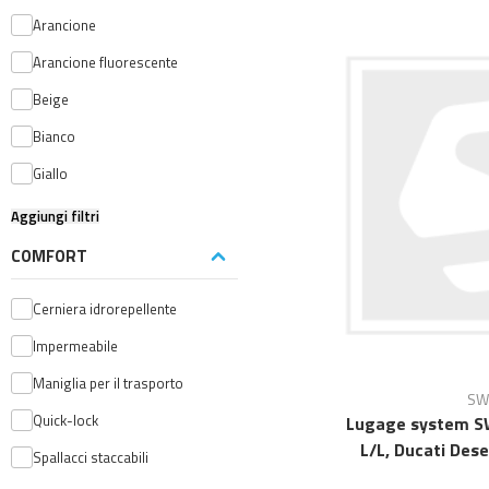
Arancione
Arancione fluorescente
Beige
Bianco
Giallo
Aggiungi filtri
COMFORT
Cerniera idrorepellente
Impermeabile
Maniglia per il trasporto
SW
Quick-lock
Lugage system S
L/L, Ducati Deser
Spallacci staccabili