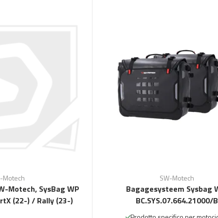
-Motech
SW-Motech
W-Motech, SysBag WP
Bagagesysteem Sysbag 
tX (22-) / Rally (23-)
BC.SYS.07.664.21000/B
Prodotto specifico per motocicl