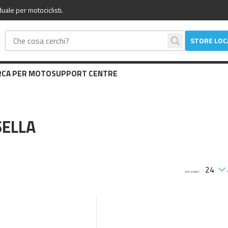
uale per motociclisti.
STORE LO
RCA PER MOTO
SUPPORT CENTRE
SELLA
per-page: