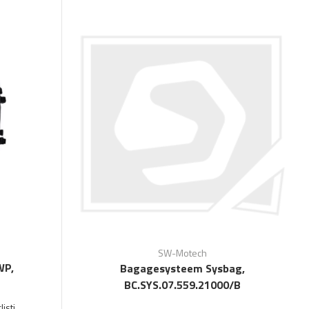
SW-Motech
WP,
Bagagesysteem Sysbag,
BC.SYS.07.559.21000/B
isti