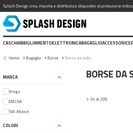
Splash Design crea, importa e distribuisce dispositivi di protezione individ
CASCHI
ABBIGLIAMENTO
ELETTRONICA
BAGAGLIO
ACCESSORI
CE
Home
Bagaglio
Borse
Borse da sella
BORSE DA 
MARCA
Kriega
1-24 di 209
MACNA
SW-Motech
COLORI