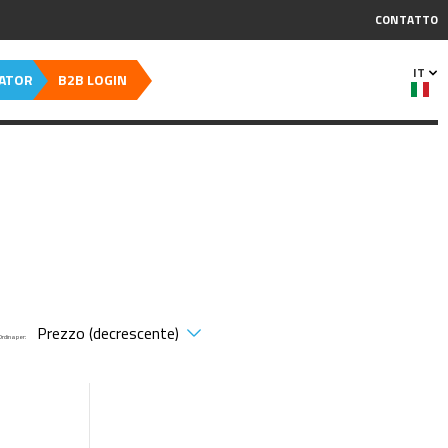
CONTATTO
IT
CATOR
B2B LOGIN
Ordina per: