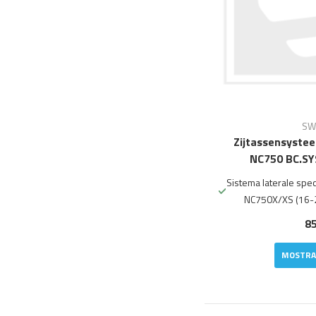
SW
Zijtassensyste
NC750 BC.SY
Sistema laterale spe
NC750X/XS (16-
85
MOSTRA