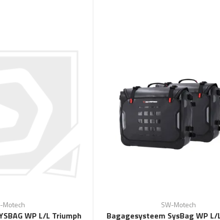
-Motech
SW-Motech
YSBAG WP L/L Triumph
Bagagesysteem SysBag WP L/