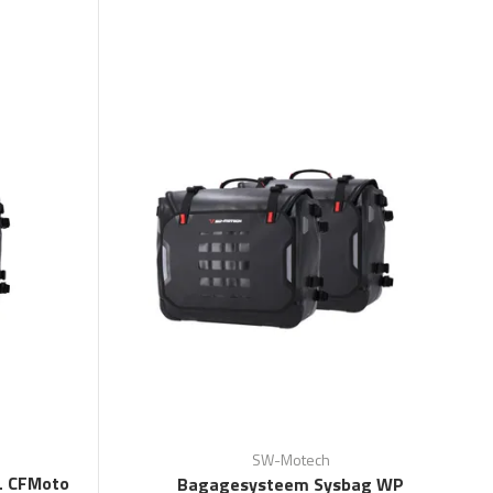
SW-Motech
L CFMoto
Bagagesysteem Sysbag WP