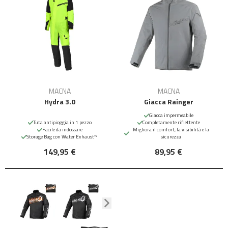
MACNA
MACNA
Hydra 3.0
Giacca Rainger
Giacca impermeabile
Tuta antipioggia in 1 pezzo
Completamente riflettente
Facile da indossare
Migliora il comfort, la visibilità e la
Storage Bag con Water Exhaust™
sicurezza
149,95 €
89,95 €