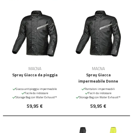
MACNA
MACNA
Spray Giacca da pioggia
Spray Giacca
impermeabile Donne
Giacca antipioggia impermeabile
Pantaloni impermeabili
Facile da indossare
Facili da indossare
Storage Bag con Water Exhaust™
Storage Bag con Water Exhaust™
59,95 €
59,95 €