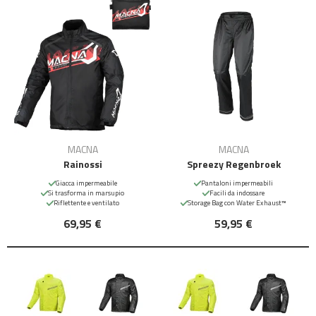
MACNA
MACNA
Rainossi
Spreezy Regenbroek
Giacca impermeabile
Pantaloni impermeabili
Si trasforma in marsupio
Facili da indossare
Riflettente e ventilato
Storage Bag con Water Exhaust™
69,95 €
59,95 €