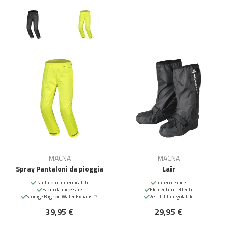
MACNA
MACNA
Spray Pantaloni da pioggia
Lair
Pantaloni impermeabili
Impermeabile
Facili da indossare
Elementi riflettenti
Storage Bag con Water Exhaust™
Vestibilità regolabile
39,95 €
29,95 €