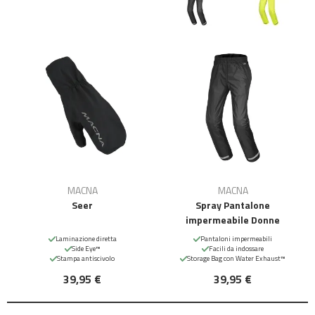
MACNA
MACNA
Seer
Spray Pantalone
impermeabile Donne
Laminazione diretta
Pantaloni impermeabili
Side Eye™
Facili da indossare
Stampa antiscivolo
Storage Bag con Water Exhaust™
39,95 €
39,95 €