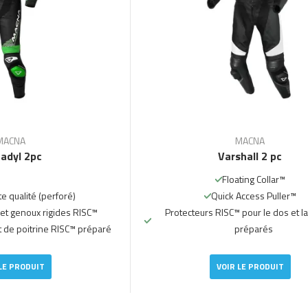
MACNA
MACNA
adyl 2pc
Varshall 2 pc
Floating Collar™
te qualité (perforé)
Quick Access Puller™
et genoux rigides RISC™
Protecteurs RISC™ pour le dos et la
t de poitrine RISC™ préparé
préparés
LE PRODUIT
VOIR LE PRODUIT