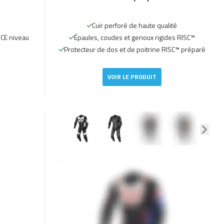
Cuir perforé de haute qualité
 CE niveau
Épaules, coudes et genoux rigides RISC™
Protecteur de dos et de poitrine RISC™ préparé
VOIR LE PRODUIT