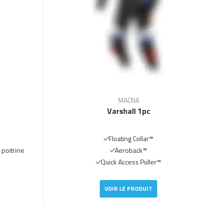
MACNA
Varshall 1pc
Floating Collar™
 poitrine
Aeroback™
Quick Access Puller™
VOIR LE PRODUIT