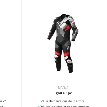
MACNA
Ignite 1pc
max™
Cuir de haute qualité (perforé)
ir™
Épaules, coudes et genoux Armax™