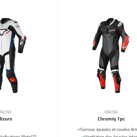
MACNA
MACNA
izuro
Chromiq 1pc
Genoux, épaules et coudes Ar
écifications MotoGP
Ventilation des épaules Inta