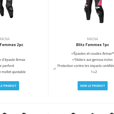
MACNA
MACNA
 Femmes 2pc
Blitz Femmes 1pc
Épaules et coudes Armax™
n d’épaule Armax
Sliders aux genoux inclus
ir perforé
Protection contre les impacts certifié
 mollet ajustable
1+2
LE PRODUIT
VOIR LE PRODUIT