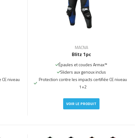
MACNA
Blitz 1pc
Épaules et coudes Armax™
Sliders aux genoux inclus
e CE niveau
Protection contre les impacts certifiée CE niveau
1+2
VOIR LE PRODUIT