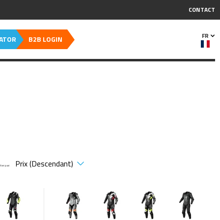
CONTACT
FR
CATOR
B2B LOGIN
Trier par: