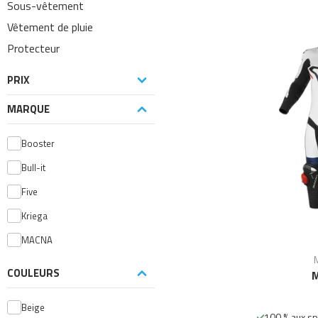
Sous-vêtement
Vêtement de pluie
Protecteur
PRIX
MARQUE
Booster
Bull-it
Five
Kriega
MACNA
COULEURS
M
Beige
100 % aux sp