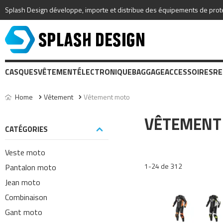
Splash Design développe, importe et distribue des équipements de protec
CASQUES
VÊTEMENT
ÉLECTRONIQUE
BAGGAGE
ACCESSOIRES
RE
Home
Vêtement
Vêtement moto
VÊTEMENT
CATÉGORIES
Veste moto
1-24 de 312
Pantalon moto
Jean moto
Combinaison
Gant moto