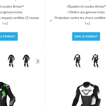
et coudes Armax™
Épaules et coudes Armax™
ux genoux inclus
Sliders aux genoux inclus
s impacts certifiée CE niveau
Protection contre les chocs certifiée
1+2
1+2
LE PRODUIT
VOIR LE PRODUIT