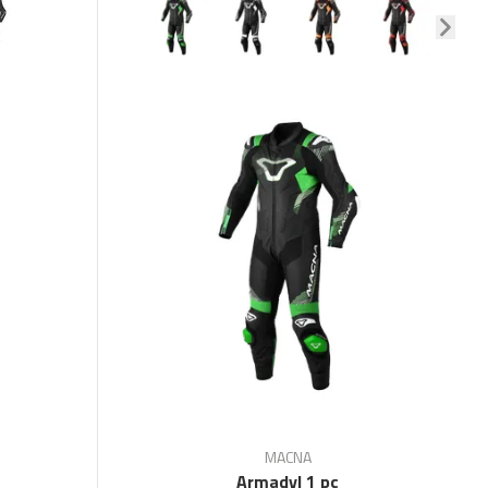
MACNA
Armadyl 1 pc