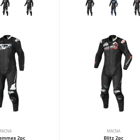
MACNA
MACNA
Femmes 2pc
Blitz 2pc