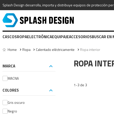
Splash Design desarrolla, importa y distribuye equipos de protección per
CASCOS
ROPA
ELECTRÓNICA
EQUIPAJE
ACCESORIOS
BUSCAR EN
Home
Ropa
Calentado eléctricamente
Ropa interior
ROPA INTE
MARCA
MACNA
1-3 de 3
COLORES
Gris oscuro
Negro