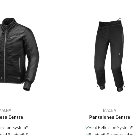
MACNA
MACNA
eta Centre
Pantalones Centre
lection System™
Heat Reflection System™
idad Bluetooth®
Bluetooth® conectividad