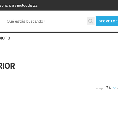
sonal para motociclistas.
STORE LO
 MOTO
RIOR
per-page: